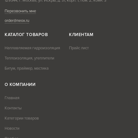
129344, г. Москва, ул. Искры, д. 31, корп. 1, пом. 2, комн. 3
Перезвонить мне
order@neox.ru
КАТАЛОГ ТОВАРОВ
КЛИЕНТАМ
Наплавляемая гидроизоляция
Прайс лист
Теплоизоляция, утеплители
Битум, праймер, мастика
О КОМПАНИИ
Главная
Контакты
Категории товаров
Новости