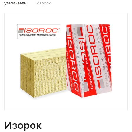
утеплители
Изорок
Изорок