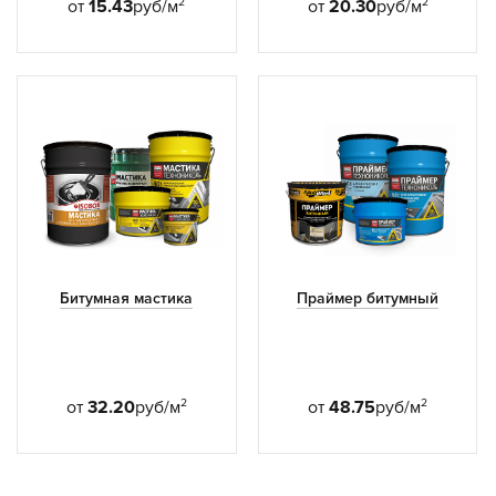
2
2
от
15.43
руб/м
от
20.30
руб/м
Битумная мастика
Праймер битумный
2
2
от
32.20
руб/м
от
48.75
руб/м