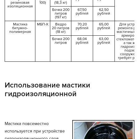
резиновая
100)
(18,3 кг)
изоляционная
Бочка 200
67,50
62,50
литров
рублей
рублей
(197 кг)
Мастика
МБП-Х
Ведро
70,20
65,00
Для устрой
битумно-
20 литров
рублей
рублей
ремонта ру
полимерная
(18 кг)
мастичных к
армирова
Бочка 200
68,04
63,00
стекломатер
литров
рублей
рублей
а так же
гидроизо
подзем
сооружени
требует раз
Использование мастики
гидроизоляционной
Мастика повсеместно
используется при устройстве
гидроизоляционного слоя