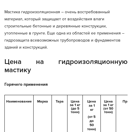
Мастика гидроизоляционная – очень востребованный
материал, который защищает от воздействия влаги
строительные бетонные и деревянные конструкции,
утопленные в грунте. Еще одна из областей ее применения –
гидрозащита всевозможных трубопроводов и фундаментов
зданий и конструкций.
Цена на гидроизоляционную
мастику
Горячего применения
Наименование
Марка
Тара
Цена
Цена
Цена
Прим
за 1 кг
за 1 кг
за 1
(до 5
(от 50
кг
тонн)
тонн)
(от 5
до
50
тонн)