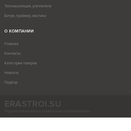
Теплоизоляция, утеплители
Битум, праймер, мастика
О КОМПАНИИ
Главная
Контакты
Категории товаров
Новости
Подбор
ERA
STROI.SU
Гидроизоляционные и кровельные стройматериалы