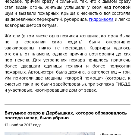
чердаке, причём сразу и сильный, так, что с дымом сразу
стал виден огонь. Жильцы услышали у себя над головой
шум и вызвали пожарных. Крыша к несчастью вся состояла
из деревянных перекрытий, рубероида,
гидроизола
и легко
возгорающегося битума.
Жители (в том числе одна пожилая женщина, которая была
не в состоянии сама ходить) были оперативно
эвакуированы, никто не пострадал. Квартиры удалось
отстоять от пламени, однако причина возгорания до сих
пор неясна. Для устранения пожара пришлось привлечь
более двадцати единицы техники и более полусотни
пожарных. Автоцистерн была дюжина, а автолестниц – три.
Им помогали две машины «скорой помощи» (которые, к
счастью так и не были задействованы), три экипажа ГИБДД
и участковые, изолировавшие дом от зевак.
Битумное озеро в Дербышках, которое образовалось
полгода назад, было убрано
12 ноября 2013 года
«Битумное