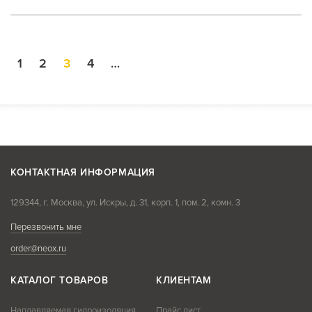
1
2
3
4
…
КОНТАКТНАЯ ИНФОРМАЦИЯ
129344, г. Москва, ул. Искры, д. 31, корп. 1, пом. 2, комн. 3
Перезвонить мне
order@neox.ru
КАТАЛОГ ТОВАРОВ
КЛИЕНТАМ
Наплавляемая гидроизоляция
Прайс лист