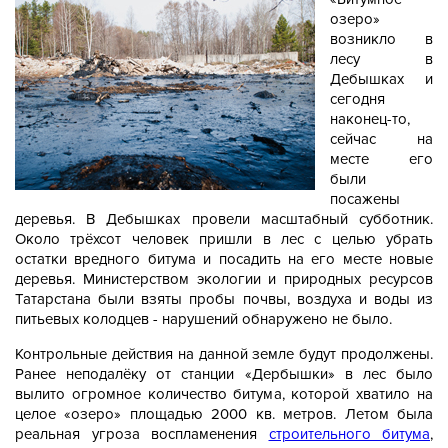
озеро»
возникло в
лесу в
Дебышках и
сегодня
наконец-то,
сейчас на
месте его
были
посажены
деревья. В Дебышках провели масштабный субботник.
Около трёхсот человек пришли в лес с целью убрать
остатки вредного битума и посадить на его месте новые
деревья. Министерством экологии и природных ресурсов
Татарстана были взяты пробы почвы, воздуха и воды из
питьевых колодцев - нарушений обнаружено не было.
Контрольные действия на данной земле будут продолжены.
Ранее неподалёку от станции «Дербышки» в лес было
вылито огромное количество битума, которой хватило на
целое «озеро» площадью 2000 кв. метров. Летом была
реальная угроза воспламенения
строительного битума
,